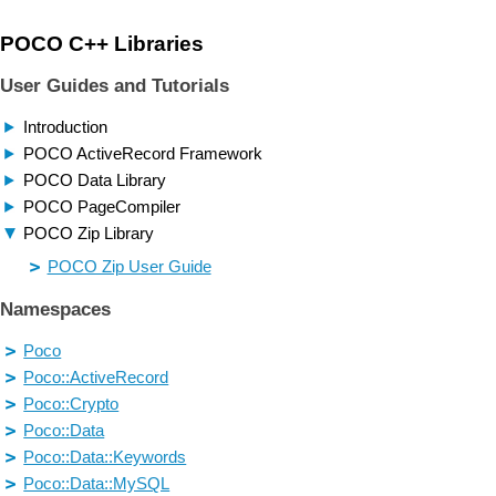
POCO C++ Libraries
User Guides and Tutorials
Introduction
POCO ActiveRecord Framework
POCO Data Library
POCO PageCompiler
POCO Zip Library
POCO Zip User Guide
Namespaces
Poco
Poco::ActiveRecord
Poco::Crypto
Poco::Data
Poco::Data::Keywords
Poco::Data::MySQL