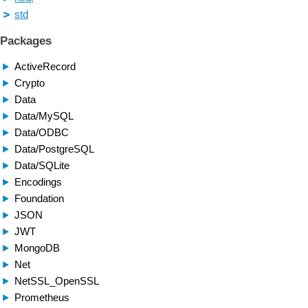
std
Packages
ActiveRecord
Crypto
Data
Data/MySQL
Data/ODBC
Data/PostgreSQL
Data/SQLite
Encodings
Foundation
JSON
JWT
MongoDB
Net
NetSSL_OpenSSL
Prometheus