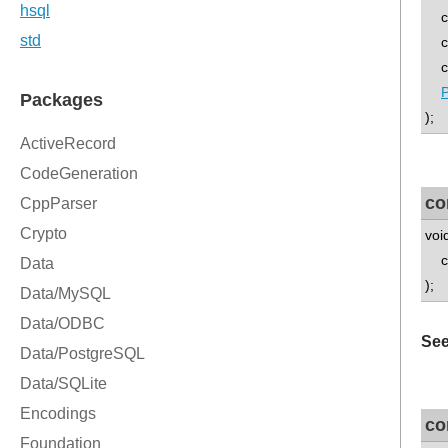
co
co
con
);
co
voi
con
);
See
co