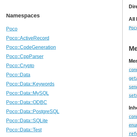
Dir
All
Poc
M
Mem
con
get
sen
set
Inh
con
enu
ref