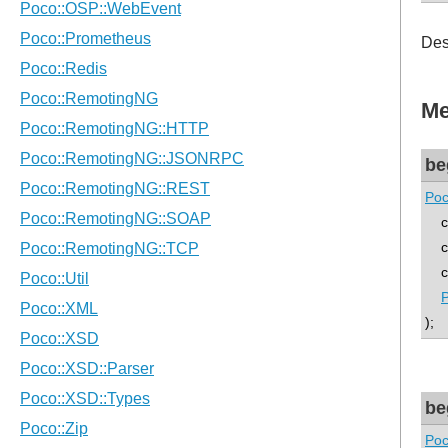
Des
Me
be
Poc
co
co
con
);
be
Poc