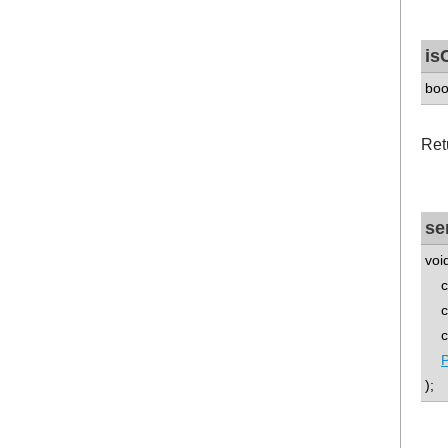
is
boo
Ret
se
voi
co
co
con
);