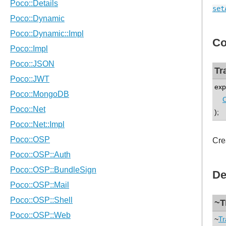
set
Co
Tr
exp
);
Cre
De
~T
~
Tr