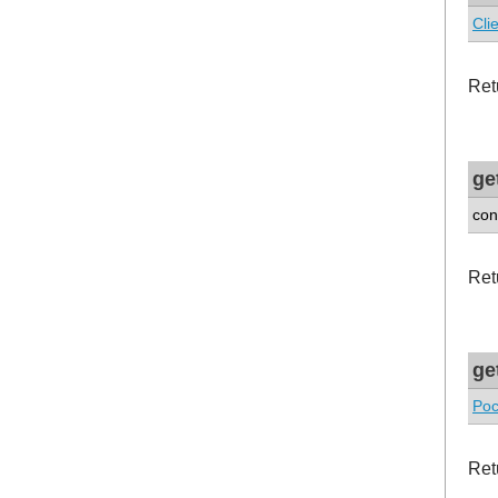
Cli
Ret
ge
con
Ret
ge
Poc
Ret