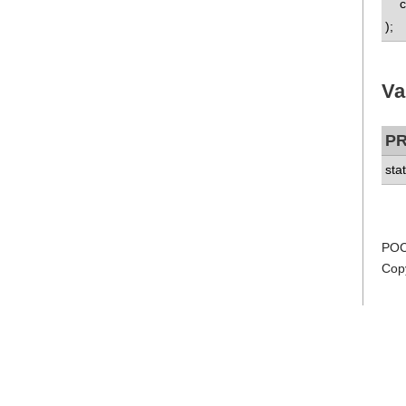
co
);
Va
P
sta
POC
Cop