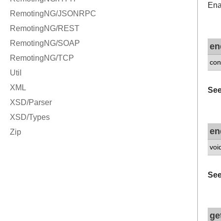
Ena
en
con
See
en
voi
See
ge