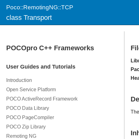
Poco::RemotingNG::TCP
class Transport
Fi
Lib
Pac
Hea
De
Th
In