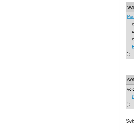
se
Poc
co
co
con
);
se
voi
C
);
Set