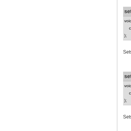
se
voi
co
);
Sets
se
voi
co
);
Set