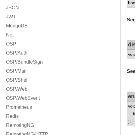
boo
See
di
voi
See
en
voi
bo
);