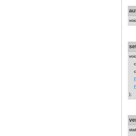
au
voi
se
voi
co
co
P
);
ve
sta