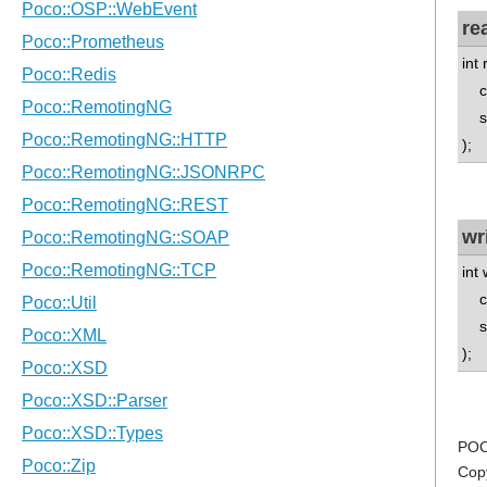
re
int
cha
std
);
wr
int
con
std
);
POC
Cop