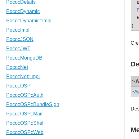
boo
P
bo
);
Cre
De
~A
~
Au
Des
Me