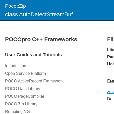
Poco::Zip
class AutoDetectStreamBuf
Fi
Lib
Pac
Hea
De
Aut
Des