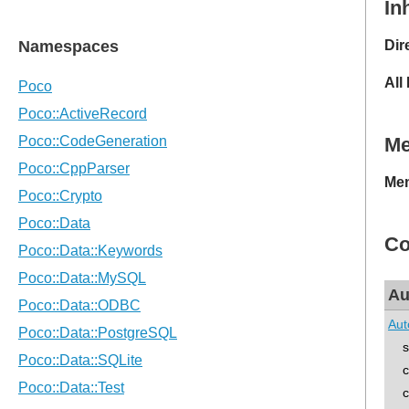
In
Dir
All
M
Mem
Co
Au
Aut
std
con
con