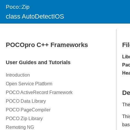
Poco::Zip
class AutoDetectIOS
Fi
Lib
Pac
Hea
De
The
This
bas