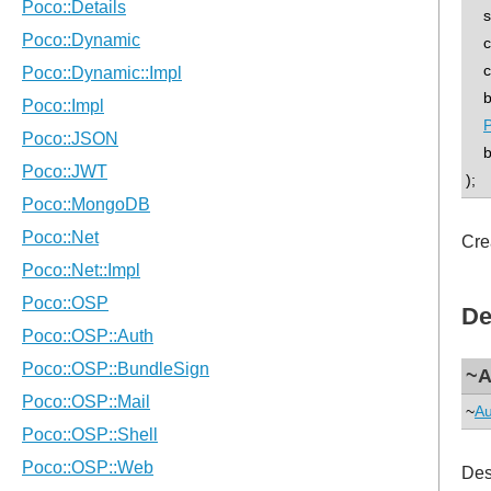
std
con
con
boo
P
bo
);
Cre
De
~A
~
Au
Des