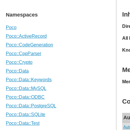
In
Dir
All
Kno
M
Mem
Co
Au
Aut