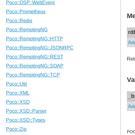
Me
rd
Aut
Ret
Va
_b
Aut
POC