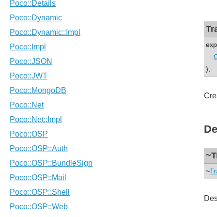
Tr
exp
);
Cre
De
~T
~
Tr
Des