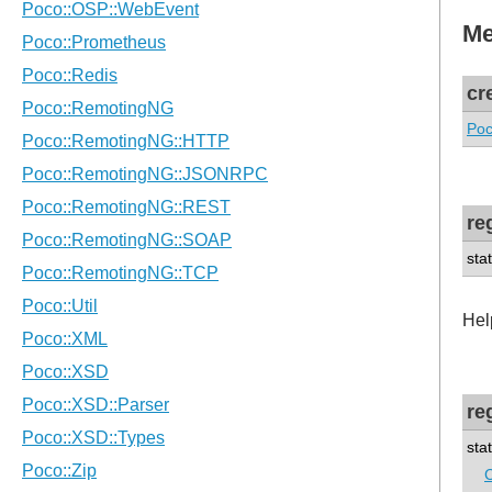
Me
cr
Poc
re
sta
Help
re
sta