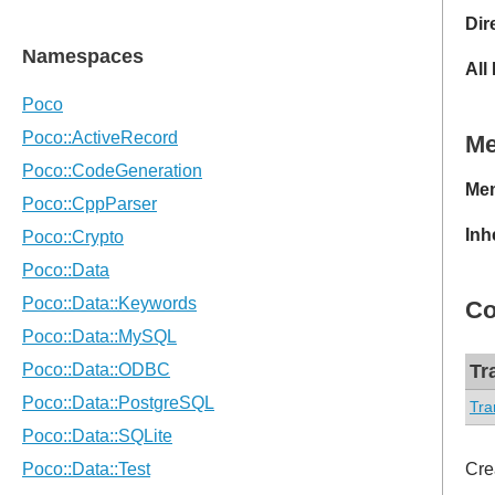
Dir
All
M
Mem
Inh
Co
Tr
Tra
Cre