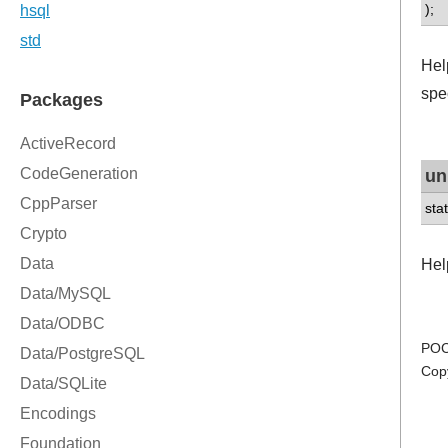
);
Help
spe
un
sta
Hel
POC
Cop