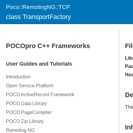
Poco::RemotingNG::TCP
class TransportFactory
Fi
Lib
Pac
Hea
De
Th
In