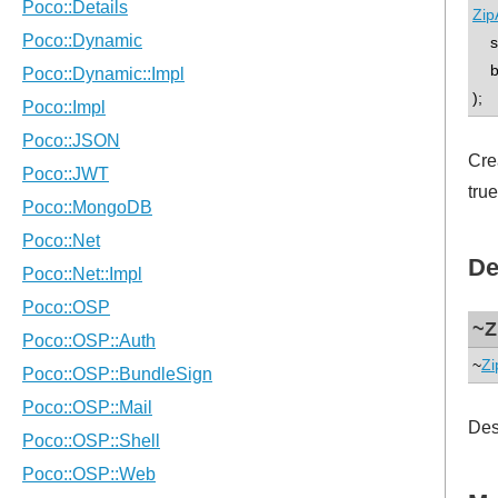
Zip
std
bo
);
Cre
tru
De
~Z
~
Zi
Des