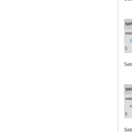
se
voi
P
);
Sets
se
voi
con
);
Set