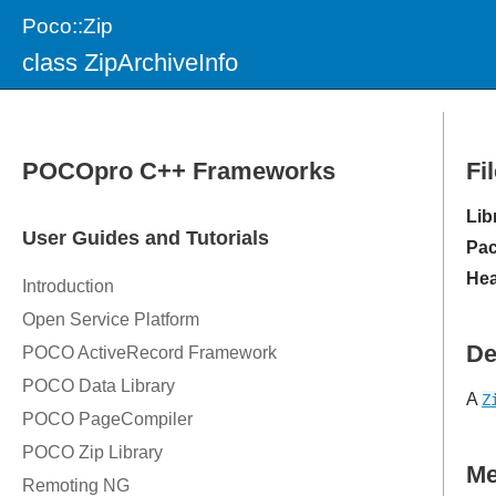
Poco::Zip
class ZipArchiveInfo
Fi
Lib
Pac
Hea
De
A
Z
M