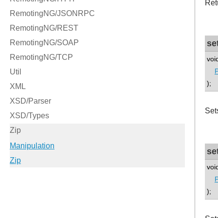
Ret
se
voi
P
);
Sets
se
voi
P
);