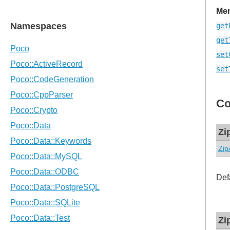
Mem
get
get
set
set
Co
Zi
Zip
Def
Zi