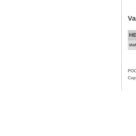
Va
H
sta
POC
Cop