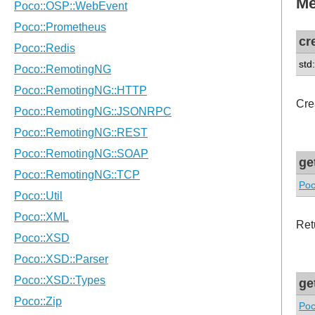
Me
cr
std
Cre
ge
Poc
Retu
ge
Poc