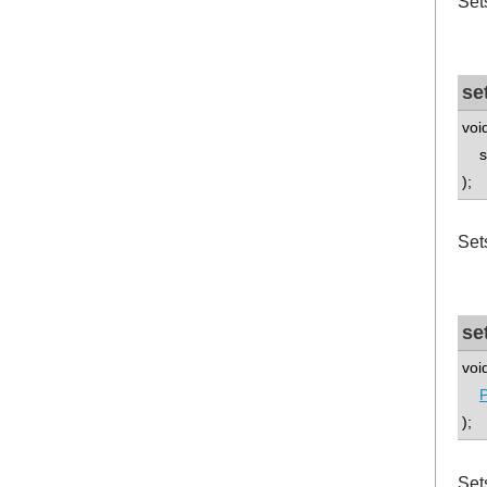
Sets
se
voi
std
);
Sets
se
voi
P
);
Set