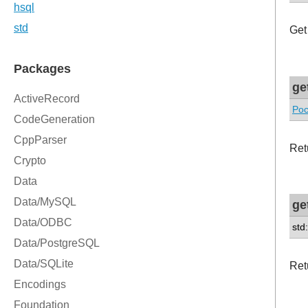
Get
ge
Poc
Ret
ge
std
Retu