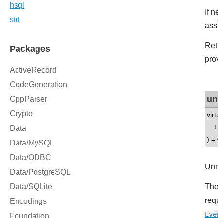
If 
ass
Ret
pro
un
vir
E
) = 
Unr
Th
requ
Eve