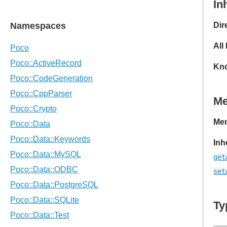
In
Dir
All
Kno
M
Mem
Inh
get
set
Ty