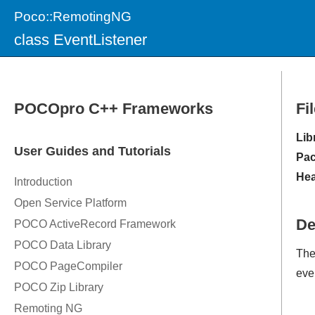
Poco::RemotingNG
class EventListener
Fi
Lib
Pac
Hea
De
Th
eve