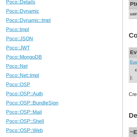
Pt
usi
Co
Ev
Eve
con
);
Cre
De
~E