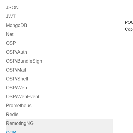
POC
Cop