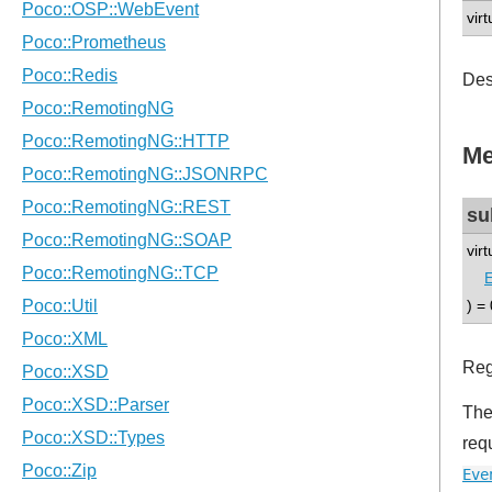
virt
Des
Me
su
vir
E
) = 
Reg
Th
requ
Eve