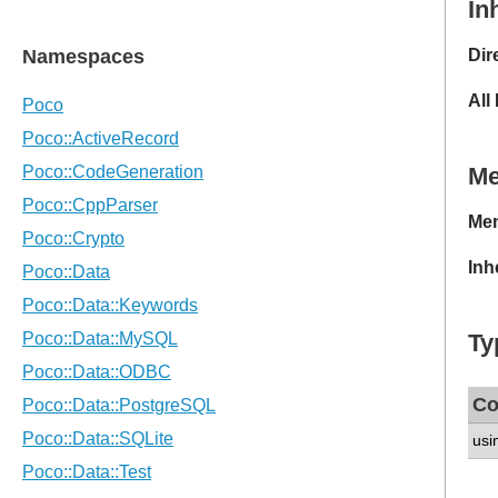
In
Dir
All
M
Mem
Inh
Ty
Co
usi