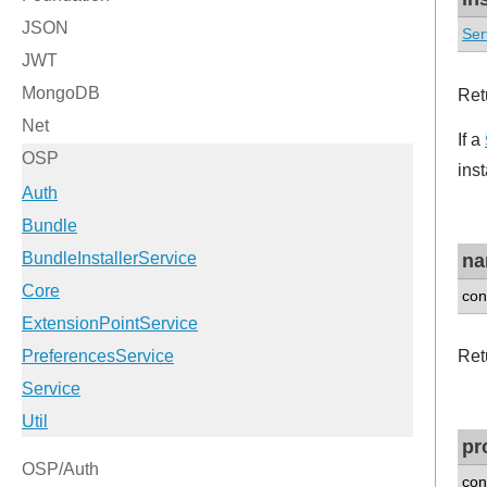
Ser
Ret
If a
ins
n
con
Ret
pr
con