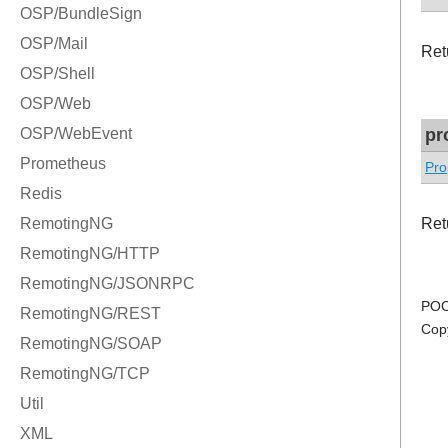
Ret
pr
Pro
Ret
POC
Cop