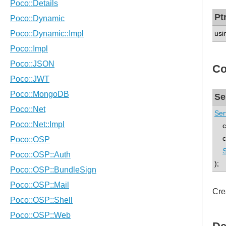
Pt
usi
Co
Se
Ser
con
co
S
);
Cre