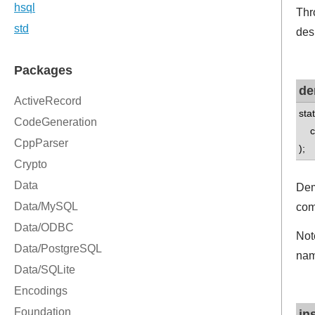
Thr
des
de
sta
con
);
Dem
com
Not
nam
in