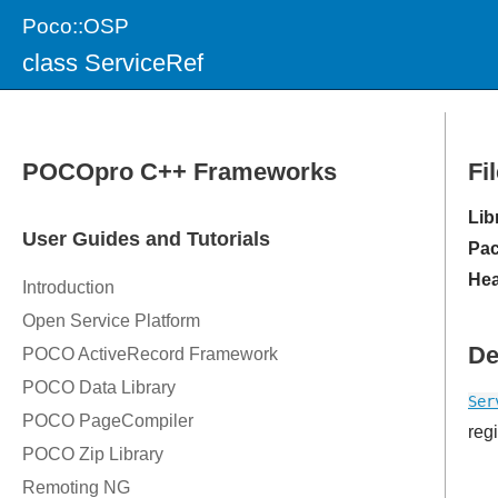
Poco::OSP
class ServiceRef
Fi
Lib
Pac
Hea
De
Ser
regi