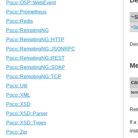
De
~S
~
Se
Des
Me
ca
tem
Ret
If a
ins