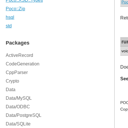
Poc
Retu
ru
voi
Doe
See
POC
Cop