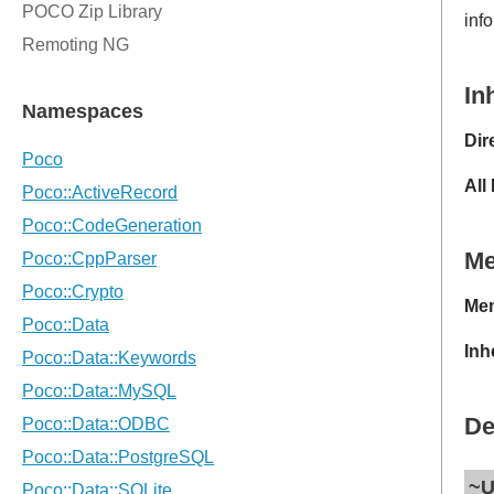
inf
In
Dir
All
M
Mem
Inh
De
~U