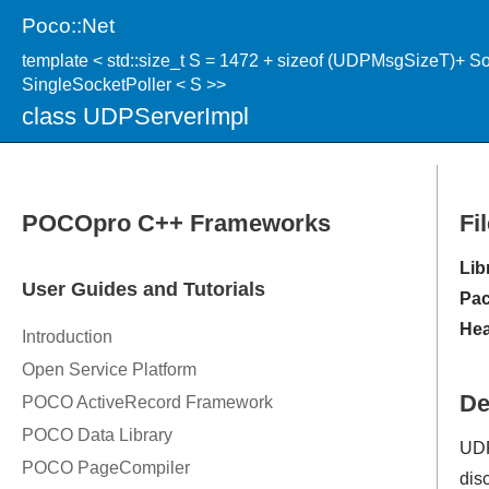
Poco::Net
template < std::size_t S = 1472 + sizeof (UDPMsgSizeT
SingleSocketPoller < S >>
class UDPServerImpl
Fi
Lib
Pac
Hea
De
UDP
dis