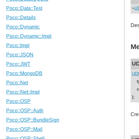
~
U
Des
Me
UD
UDP
typ
co
);
Cre