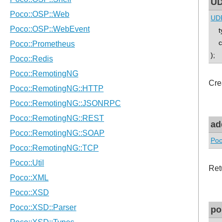
UD
UDP
typ
co
);
Cre
ad
Poc
Ret
po