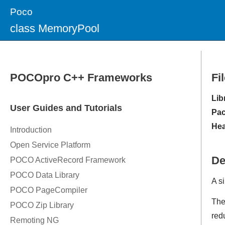
Poco
class MemoryPool
Fi
Lib
Pac
Hea
De
A s
The
red