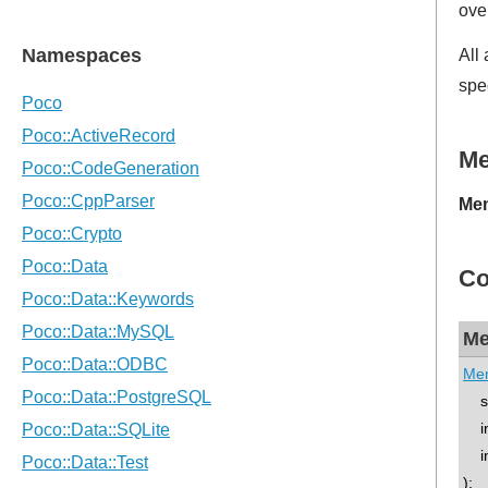
ove
All
spe
M
Mem
Co
Me
Me
std
int
int
);