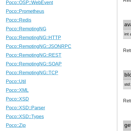
Ret
av
int
Ret
bl
std
Ret
ge