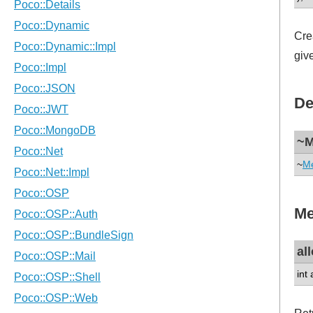
Cre
giv
De
~M
~
M
Me
al
int