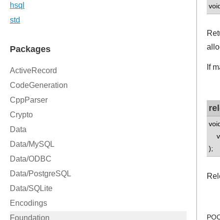
void
Ret
all
If 
re
voi
voi
);
Rel
POC