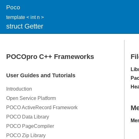
Poco
template < int n >
struct Getter
Fi
Lib
Pac
Hea
M
Mem