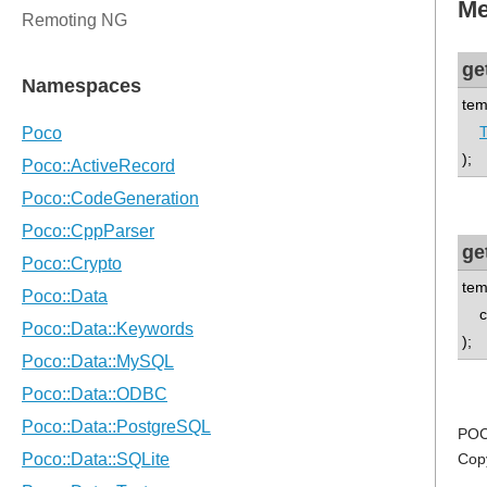
Me
ge
tem
T
);
ge
tem
co
);
POC
Cop