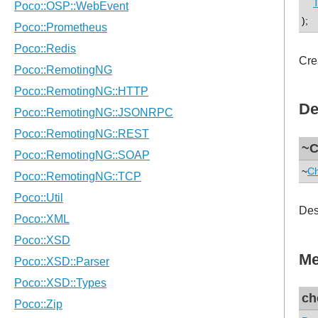
);
Cre
De
~C
~
C
Des
Me
ch