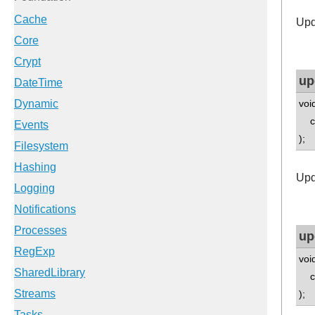
Upd
up
voi
con
);
Upd
up
voi
ch
);