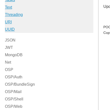
Upd
POC
Cop