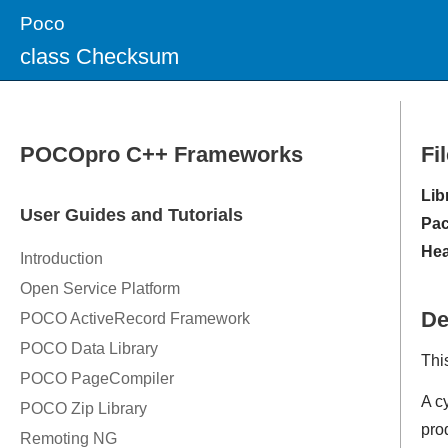
Poco
class Checksum
Fi
Lib
Pac
Hea
De
Thi
A c
pro