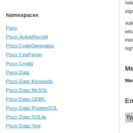
net
alg
Adl
rel
mod
sign
M
Mem
En
Ty