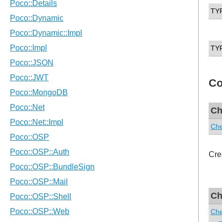
TY
TY
Co
Ch
Ch
Cre
Ch
Ch