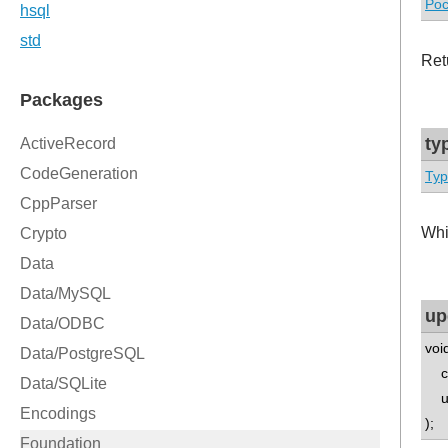
Poc
Ret
ty
Ty
Whi
up
voi
con
un
);