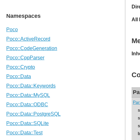
Dir
All
M
Inh
Co
Pa
Par
std
std
std
boo