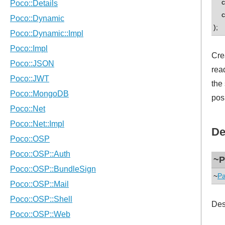
con
con
);
Cre
read
the
posi
De
~P
~
Pa
Des