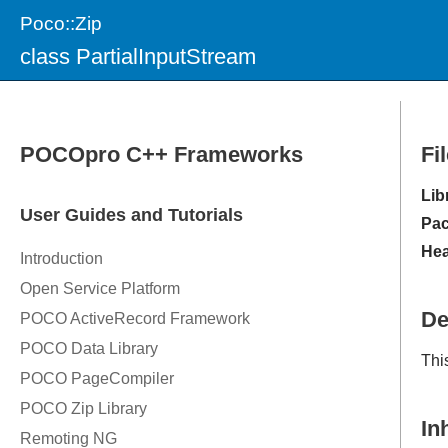
Poco::Zip
class PartialInputStream
Fi
Lib
Pac
Hea
De
Thi
In