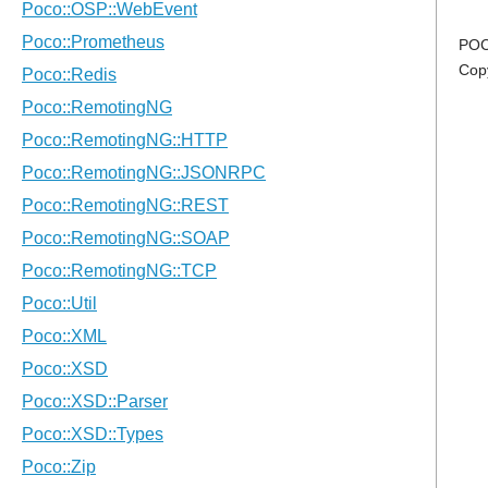
POC
Cop