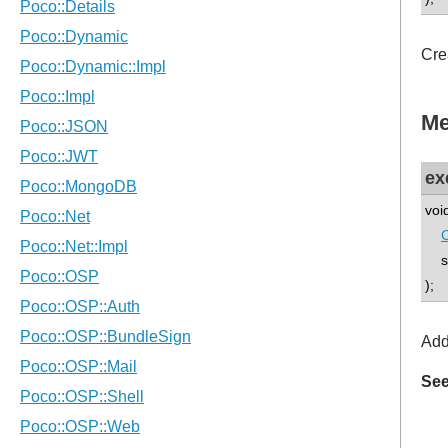
Cre
Me
ex
voi
std
);
Add
See