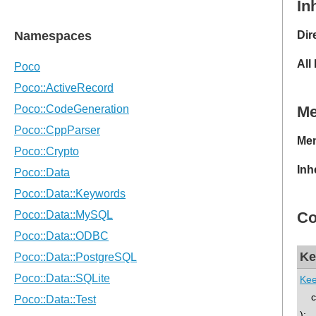
In
Dir
All
M
Mem
Inh
Co
Ke
Ke
co
);