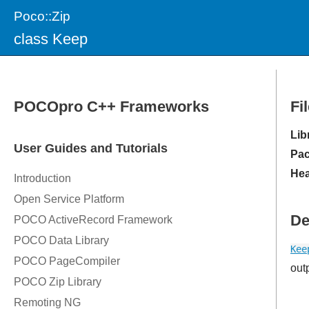
Poco::Zip
class Keep
Fi
Lib
Pac
Hea
De
Kee
out