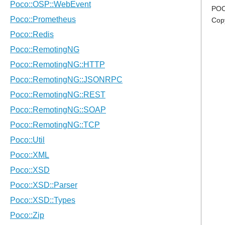
POC
Cop