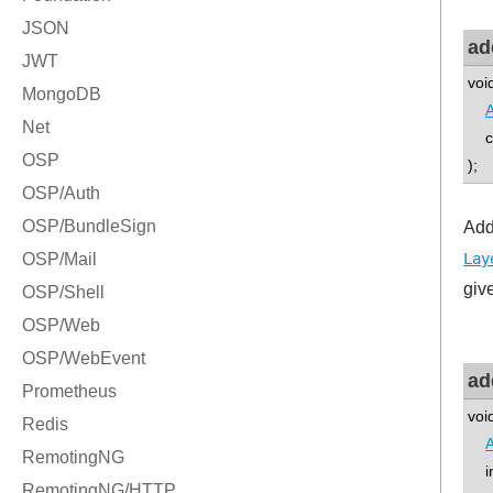
ad
voi
A
con
);
Add
Lay
giv
ad
voi
A
int