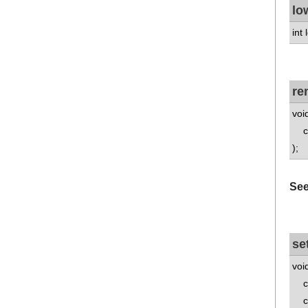
lo
int
re
voi
con
);
See
se
voi
con
con