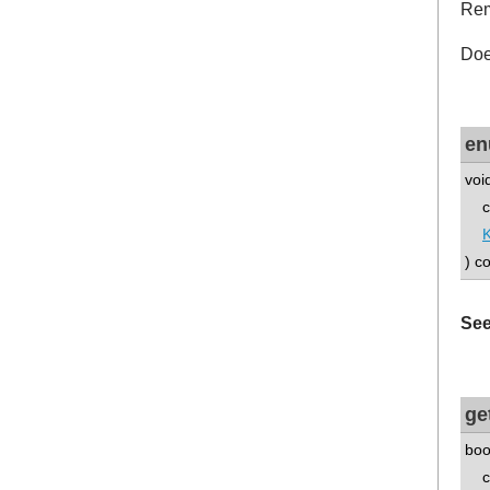
Rem
Doe
en
voi
con
) c
See
ge
boo
con