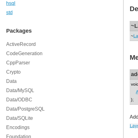
De
~L
~
La
Me
ad
voi
A
);
Add
Lay