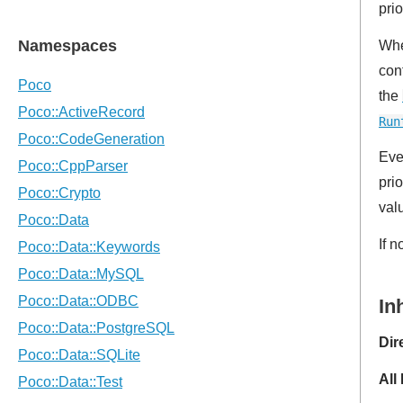
pri
When
con
the
Run
Eve
prio
val
If n
In
Dir
All