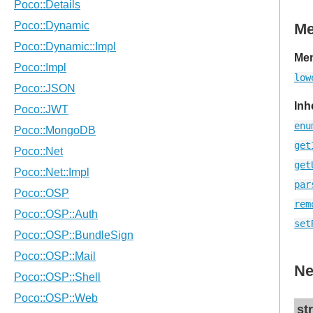
M
Mem
low
Inh
enu
get
get
par
rem
set
Ne
st