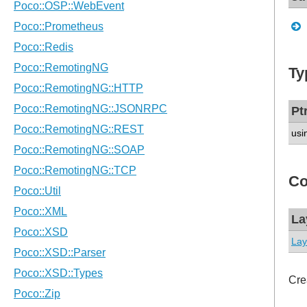
Ty
Pt
usi
Co
La
Lay
Cre