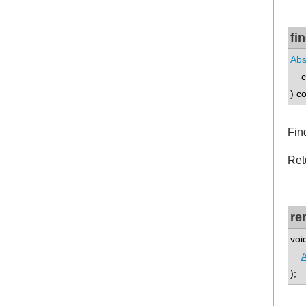
fi
Abs
con
) c
Fin
Ret
re
voi
A
);