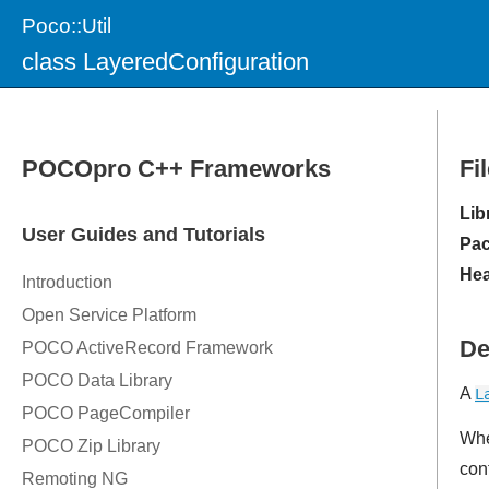
Poco::Util
class LayeredConfiguration
Fi
Lib
Pac
Hea
De
A
L
Whe
conf