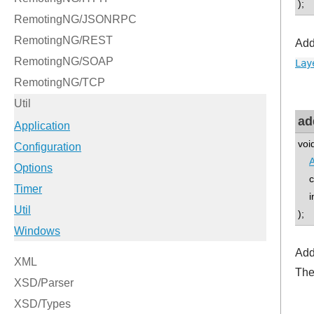
);
Add
Lay
ad
voi
A
con
int
);
Add
Th