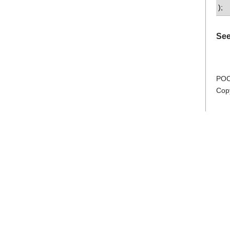
);
See
POC
Cop