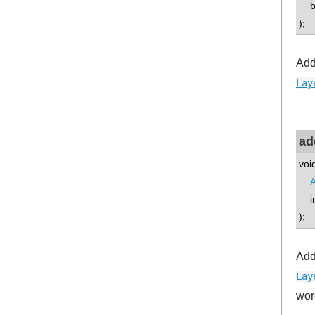
boo
);
Add
Lay
ad
voi
A
int
);
Add
Lay
wor